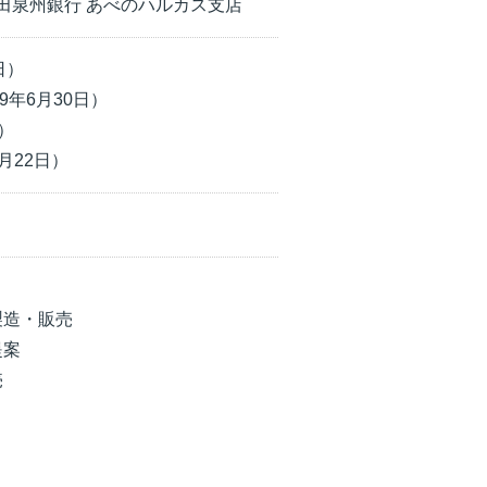
田泉州銀行 あべのハルカス支店
日）
9年6月30日）
）
月22日）
製造・販売
提案
売