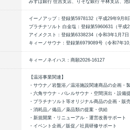
みずほ銀行 住吉支店、りそな銀行 平林支店、池
イーノアップ：登録第5978132（平成29年9月8
プラチナソルト 白金塩：登録第5960631（平成2
アイメクスト：登録第6338234（令和3年1月7日
キィーノサウナ：登録第6979089号（令和7年10
キィーノネイハス：商願2026-16127
【温浴事業関連】
・サウナ／岩盤浴／温浴施設関連商品の企画・
・六角サウナ・バレルサウナ・空間演出・設備
・プラチナソルト等オリジナル商品の企画・販
・消耗品／備品／薬品類の提案・供給
・新規開業・リニューアル・運営改善サポート
・イベント企画／販促／社員研修サポート