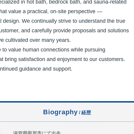
cialized in hot bath, bedrock bath, and sauna-related
hat value a practical, on-site perspective —
l design. We continually strive to understand the true
stomer, and carefully provide proposals and solutions
e cultivated over many years.
e to value human connections while pursuing
t bring satisfaction and enjoyment to our customers.
ontinued guidance and support.
Biography
/ 経歴
年
滋賀県甲賀市にて出生